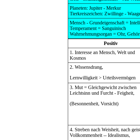
Planeten: Jupiter - Merkur
Tierkreiszeichen: Zwillinge - Waa
Mensch - Grundeigenschaft = Intell
Temperament = Sanguinisch
Wahrnehmungsorgan = Ohr, Gehör
Positiv
1. Interesse an Mensch, Welt und
Kosmos
2. Wissensdrang,
Lernwilligkeit > Urteilsvermögen
3. Mut = Gleichgewicht zwischen
Leichtsinn und Furcht - Feigheit,
(Besonnenheit, Vorsicht)
4. Streben nach Weisheit, nach geis
Vollkommenheit -- Idealismus,