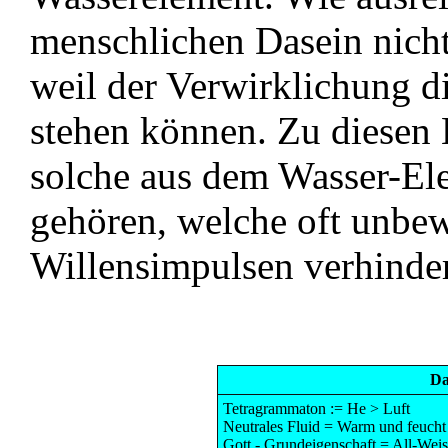
menschlichen Dasein nicht
weil der Verwirklichung d
stehen können. Zu diesen
solche aus dem Wasser-El
gehören, welche oft unbe
Willensimpulsen verhinde
Da
Tetragrammaton := He > Luft
Neutrales Fluid = Warm und feucht
Gott - Grundeigenschaft = All-Weish