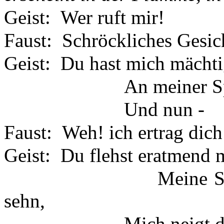
Geist:
Wer ruft mir!
Faust:
Schröckliches Gesic
Geist:
Du hast mich mächti
An meiner S
Und nun -
Faust:
Weh! ich ertrag dich
Geist:
Du flehst eratmend 
Meine S
sehn,
Mich neigt d